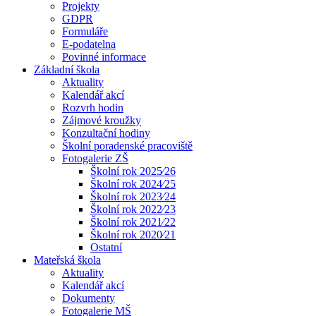
Projekty
GDPR
Formuláře
E-podatelna
Povinné informace
Základní škola
Aktuality
Kalendář akcí
Rozvrh hodin
Zájmové kroužky
Konzultační hodiny
Školní poradenské pracoviště
Fotogalerie ZŠ
Školní rok 2025⁄26
Školní rok 2024⁄25
Školní rok 2023⁄24
Školní rok 2022⁄23
Školní rok 2021⁄22
Školní rok 2020⁄21
Ostatní
Mateřská škola
Aktuality
Kalendář akcí
Dokumenty
Fotogalerie MŠ