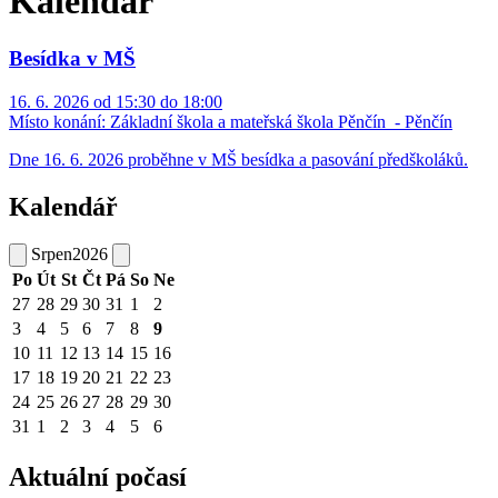
Kalendář
Besídka v MŠ
16. 6. 2026 od 15:30 do 18:00
Místo konání:
Základní škola a mateřská škola Pěnčín ​​ - Pěnčín
Dne 16. 6. 2026 proběhne v MŠ besídka a pasování předškoláků.
Kalendář
Srpen
2026
Po
Út
St
Čt
Pá
So
Ne
27
28
29
30
31
1
2
3
4
5
6
7
8
9
10
11
12
13
14
15
16
17
18
19
20
21
22
23
24
25
26
27
28
29
30
31
1
2
3
4
5
6
Aktuální počasí