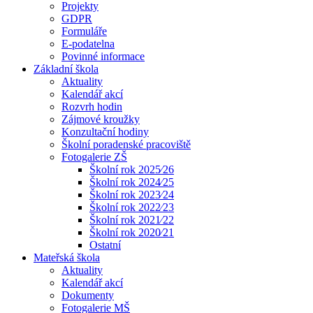
Projekty
GDPR
Formuláře
E-podatelna
Povinné informace
Základní škola
Aktuality
Kalendář akcí
Rozvrh hodin
Zájmové kroužky
Konzultační hodiny
Školní poradenské pracoviště
Fotogalerie ZŠ
Školní rok 2025⁄26
Školní rok 2024⁄25
Školní rok 2023⁄24
Školní rok 2022⁄23
Školní rok 2021⁄22
Školní rok 2020⁄21
Ostatní
Mateřská škola
Aktuality
Kalendář akcí
Dokumenty
Fotogalerie MŠ