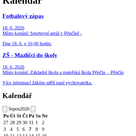
Kalendář
Fotbalový zápas
18. 6. 2026
Místo konání:
Sportovní areál v Pěnčíně -
Dne 18. 6. v 16,00 hodin.
ZŠ - Mazlíčci do školy
18. 6. 2026
Místo konání:
Základní škola a mateřská škola Pěnčín ​​ - Pěnčín
Více informací žákům sdělí paní vychovatelka.
Kalendář
Srpen
2026
Po
Út
St
Čt
Pá
So
Ne
27
28
29
30
31
1
2
3
4
5
6
7
8
9
10
11
12
13
14
15
16