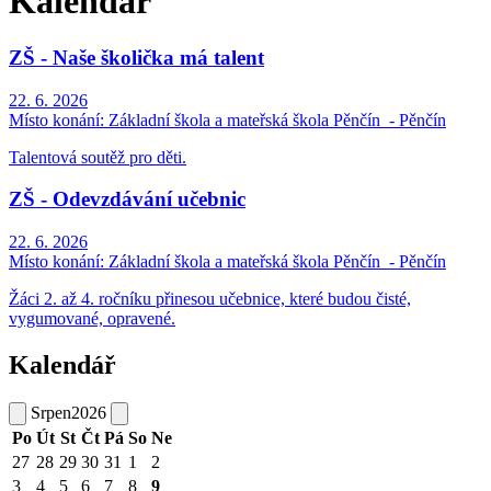
Kalendář
ZŠ - Naše školička má talent
22. 6. 2026
Místo konání:
Základní škola a mateřská škola Pěnčín ​​ - Pěnčín
Talentová soutěž pro děti.
ZŠ - Odevzdávání učebnic
22. 6. 2026
Místo konání:
Základní škola a mateřská škola Pěnčín ​​ - Pěnčín
Žáci 2. až 4. ročníku přinesou učebnice, které budou čisté,
vygumované, opravené.
Kalendář
Srpen
2026
Po
Út
St
Čt
Pá
So
Ne
27
28
29
30
31
1
2
3
4
5
6
7
8
9