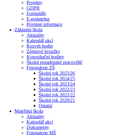
Projekty
GDPR
Formuláře
E-podatelna
Povinné informace
Základní škola
Aktuality
Kalendář akcí
Rozvrh hodin
Zájmové kroužky
Konzultační hodiny
Školní poradenské pracoviště
Fotogalerie ZŠ
Školní rok 2025⁄26
Školní rok 2024⁄25
Školní rok 2023⁄24
Školní rok 2022⁄23
Školní rok 2021⁄22
Školní rok 2020⁄21
Ostatní
Mateřská škola
Aktuality
Kalendář akcí
Dokumenty
Fotogalerie MŠ