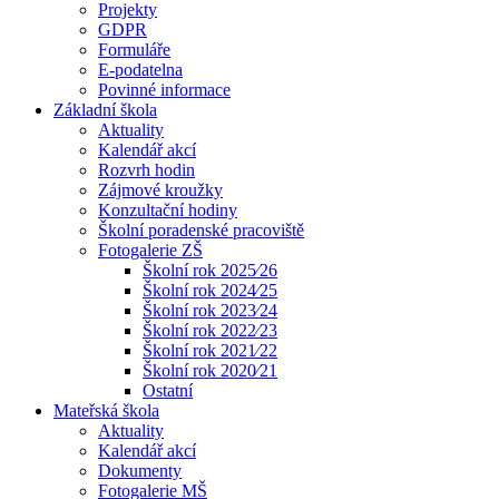
Projekty
GDPR
Formuláře
E-podatelna
Povinné informace
Základní škola
Aktuality
Kalendář akcí
Rozvrh hodin
Zájmové kroužky
Konzultační hodiny
Školní poradenské pracoviště
Fotogalerie ZŠ
Školní rok 2025⁄26
Školní rok 2024⁄25
Školní rok 2023⁄24
Školní rok 2022⁄23
Školní rok 2021⁄22
Školní rok 2020⁄21
Ostatní
Mateřská škola
Aktuality
Kalendář akcí
Dokumenty
Fotogalerie MŠ