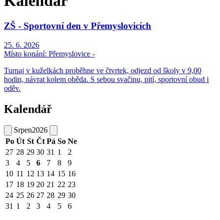
Kalendář
ZŠ - Sportovní den v Přemyslovicích
25. 6. 2026
Místo konání:
Přemyslovice -
Turnaj v kuželkách proběhne ve čtvrtek, odjezd od školy v 9,00
hodin, návrat kolem oběda. S sebou svačinu, pití, sportovní obud i
oděv.
Kalendář
Srpen
2026
Po
Út
St
Čt
Pá
So
Ne
27
28
29
30
31
1
2
3
4
5
6
7
8
9
10
11
12
13
14
15
16
17
18
19
20
21
22
23
24
25
26
27
28
29
30
31
1
2
3
4
5
6