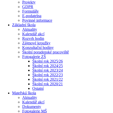
Projekty
GDPR
Formuláře
E-podatelna
Povinné informace
Základní škola
Aktuality
Kalendář akcí
Rozvrh hodin
Zájmové kroužky
Konzultační hodiny
Školní poradenské pracoviště
Fotogalerie ZŠ
Školní rok 2025⁄26
Školní rok 2024⁄25
Školní rok 2023⁄24
Školní rok 2022⁄23
Školní rok 2021⁄22
Školní rok 2020⁄21
Ostatní
Mateřská škola
Aktuality
Kalendář akcí
Dokumenty
Fotogalerie MŠ