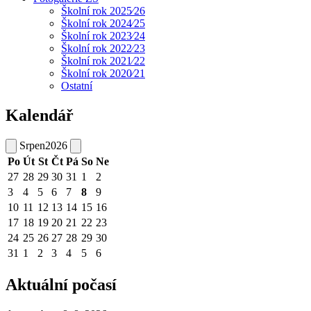
Školní rok 2025⁄26
Školní rok 2024⁄25
Školní rok 2023⁄24
Školní rok 2022⁄23
Školní rok 2021⁄22
Školní rok 2020⁄21
Ostatní
Kalendář
Srpen
2026
Po
Út
St
Čt
Pá
So
Ne
27
28
29
30
31
1
2
3
4
5
6
7
8
9
10
11
12
13
14
15
16
17
18
19
20
21
22
23
24
25
26
27
28
29
30
31
1
2
3
4
5
6
Aktuální počasí