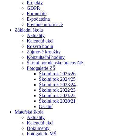
Projekty
GDPR
Formuláře
E-podatelna
Povinné informace
Základní škola
Aktuality
Kalendář akcí
Rozvrh hodin
Zájmové kroužky
Konzultační hodiny
Školní poradenské pracoviště
Fotogalerie ZŠ
Školní rok 2025⁄26
Školní rok 2024⁄25
Školní rok 2023⁄24
Školní rok 2022⁄23
Školní rok 2021⁄22
Školní rok 2020⁄21
Ostatní
Mateřská škola
Aktuality
Kalendář akcí
Dokumenty
Fotogalerie MŠ