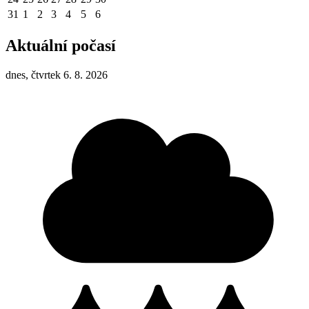
31
1
2
3
4
5
6
Aktuální počasí
dnes, čtvrtek 6. 8. 2026