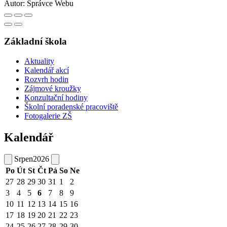
Autor:
Správce Webu
Základní škola
Aktuality
Kalendář akcí
Rozvrh hodin
Zájmové kroužky
Konzultační hodiny
Školní poradenské pracoviště
Fotogalerie ZŠ
Kalendář
Srpen
2026
Po
Út
St
Čt
Pá
So
Ne
27
28
29
30
31
1
2
3
4
5
6
7
8
9
10
11
12
13
14
15
16
17
18
19
20
21
22
23
24
25
26
27
28
29
30