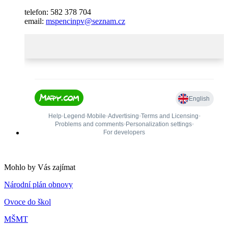
telefon: 582 378 704
email:
mspencinpv@seznam.cz
Mohlo by Vás zajímat
Národní plán obnovy
Ovoce do škol
MŠMT