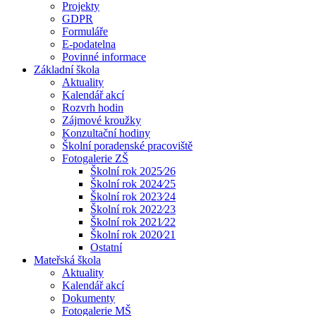
Projekty
GDPR
Formuláře
E-podatelna
Povinné informace
Základní škola
Aktuality
Kalendář akcí
Rozvrh hodin
Zájmové kroužky
Konzultační hodiny
Školní poradenské pracoviště
Fotogalerie ZŠ
Školní rok 2025⁄26
Školní rok 2024⁄25
Školní rok 2023⁄24
Školní rok 2022⁄23
Školní rok 2021⁄22
Školní rok 2020⁄21
Ostatní
Mateřská škola
Aktuality
Kalendář akcí
Dokumenty
Fotogalerie MŠ