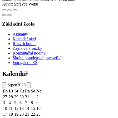
Autor:
Správce Webu
Základní škola
Aktuality
Kalendář akcí
Rozvrh hodin
Zájmové kroužky
Konzultační hodiny
Školní poradenské pracoviště
Fotogalerie ZŠ
Kalendář
Srpen
2026
Po
Út
St
Čt
Pá
So
Ne
27
28
29
30
31
1
2
3
4
5
6
7
8
9
10
11
12
13
14
15
16
17
18
19
20
21
22
23