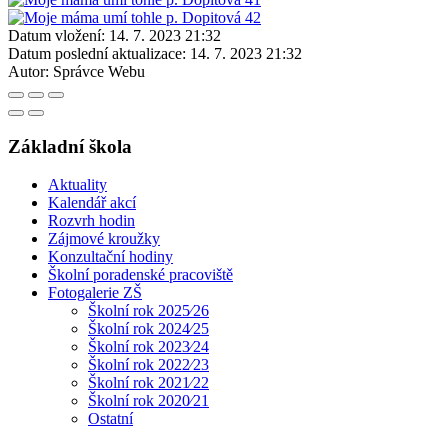
Datum vložení:
14. 7. 2023 21:32
Datum poslední aktualizace:
14. 7. 2023 21:32
Autor:
Správce Webu
Základní škola
Aktuality
Kalendář akcí
Rozvrh hodin
Zájmové kroužky
Konzultační hodiny
Školní poradenské pracoviště
Fotogalerie ZŠ
Školní rok 2025⁄26
Školní rok 2024⁄25
Školní rok 2023⁄24
Školní rok 2022⁄23
Školní rok 2021⁄22
Školní rok 2020⁄21
Ostatní