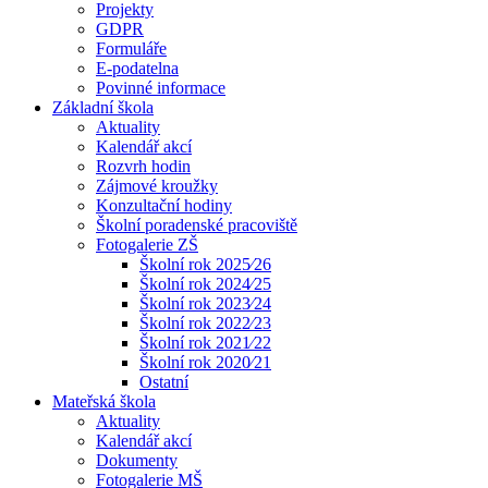
Projekty
GDPR
Formuláře
E-podatelna
Povinné informace
Základní škola
Aktuality
Kalendář akcí
Rozvrh hodin
Zájmové kroužky
Konzultační hodiny
Školní poradenské pracoviště
Fotogalerie ZŠ
Školní rok 2025⁄26
Školní rok 2024⁄25
Školní rok 2023⁄24
Školní rok 2022⁄23
Školní rok 2021⁄22
Školní rok 2020⁄21
Ostatní
Mateřská škola
Aktuality
Kalendář akcí
Dokumenty
Fotogalerie MŠ