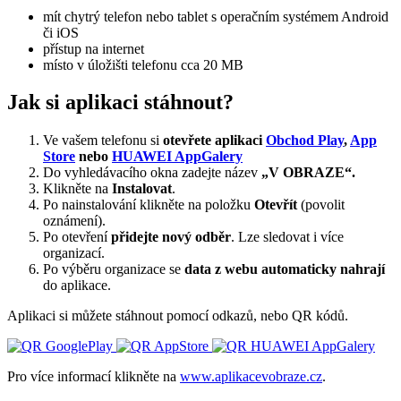
mít chytrý telefon nebo tablet s operačním systémem Android
či iOS
přístup na internet
místo v úložišti telefonu cca 20 MB
Jak si aplikaci stáhnout?
Ve vašem telefonu si
otevřete aplikaci
Obchod Play
,
App
Store
nebo
HUAWEI AppGalery
Do vyhledávacího okna zadejte název
„V OBRAZE“.
Klikněte na
Instalovat
.
Po nainstalování klikněte na položku
Otevřít
(povolit
oznámení).
Po otevření
přidejte nový odběr
. Lze sledovat i více
organizací.
Po výběru organizace se
data z webu automaticky nahrají
do aplikace.
Aplikaci si můžete stáhnout pomocí odkazů, nebo QR kódů.
Pro více informací klikněte na
www.aplikacevobraze.cz
.