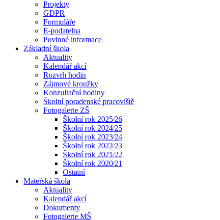
Projekty
GDPR
Formuláře
E-podatelna
Povinné informace
Základní škola
Aktuality
Kalendář akcí
Rozvrh hodin
Zájmové kroužky
Konzultační hodiny
Školní poradenské pracoviště
Fotogalerie ZŠ
Školní rok 2025⁄26
Školní rok 2024⁄25
Školní rok 2023⁄24
Školní rok 2022⁄23
Školní rok 2021⁄22
Školní rok 2020⁄21
Ostatní
Mateřská škola
Aktuality
Kalendář akcí
Dokumenty
Fotogalerie MŠ