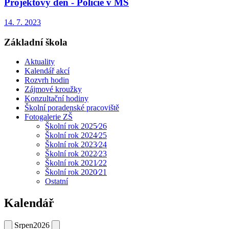
Projektový den - Policie v MŠ
14. 7. 2023
Základní škola
Aktuality
Kalendář akcí
Rozvrh hodin
Zájmové kroužky
Konzultační hodiny
Školní poradenské pracoviště
Fotogalerie ZŠ
Školní rok 2025⁄26
Školní rok 2024⁄25
Školní rok 2023⁄24
Školní rok 2022⁄23
Školní rok 2021⁄22
Školní rok 2020⁄21
Ostatní
Kalendář
Srpen
2026