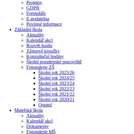
Projekty
GDPR
Formuláře
E-podatelna
Povinné informace
Základní škola
Aktuality
Kalendář akcí
Rozvrh hodin
Zájmové kroužky
Konzultační hodiny
Školní poradenské pracoviště
Fotogalerie ZŠ
Školní rok 2025⁄26
Školní rok 2024⁄25
Školní rok 2023⁄24
Školní rok 2022⁄23
Školní rok 2021⁄22
Školní rok 2020⁄21
Ostatní
Mateřská škola
Aktuality
Kalendář akcí
Dokumenty
Fotogalerie MŠ