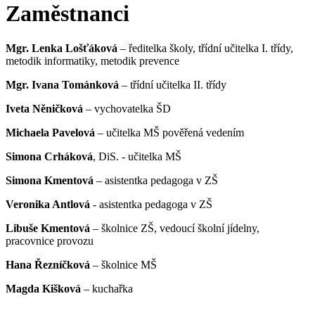
Zaměstnanci
Mgr. Lenka Lošťáková
– ředitelka školy, třídní učitelka I. třídy,
metodik informatiky, metodik prevence
Mgr. Ivana Tománková
– třídní učitelka II. třídy
Iveta Něničková
– vychovatelka ŠD
Michaela Pavelová
– učitelka MŠ pověřená vedením
Simona Crháková
, DiS. - učitelka MŠ
Simona Kmentová
– asistentka pedagoga v ZŠ
Veronika Antlová
- asistentka pedagoga v ZŠ
Libuše Kmentová
– školnice ZŠ, vedoucí školní jídelny,
pracovnice provozu
Hana Řezníčková
– školnice MŠ
Magda Kišková
– kuchařka