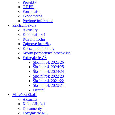
Projekty
GDPR
Formuláře
E-podatelna
Povinné informace
Základní škola
Aktuality
Kalendář akcí
Rozvrh hodin
Zájmové kroužky
Konzultační hodiny
Školní poradenské pracoviště
Fotogalerie ZŠ
Školní rok 2025⁄26
Školní rok 2024⁄25
Školní rok 2023⁄24
Školní rok 2022⁄23
Školní rok 2021⁄22
Školní rok 2020⁄21
Ostatní
Mateřská škola
Aktuality
Kalendář akcí
Dokumenty
Fotogalerie MŠ