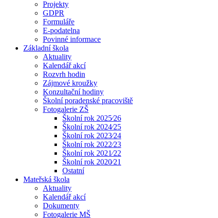
Projekty
GDPR
Formuláře
E-podatelna
Povinné informace
Základní škola
Aktuality
Kalendář akcí
Rozvrh hodin
Zájmové kroužky
Konzultační hodiny
Školní poradenské pracoviště
Fotogalerie ZŠ
Školní rok 2025⁄26
Školní rok 2024⁄25
Školní rok 2023⁄24
Školní rok 2022⁄23
Školní rok 2021⁄22
Školní rok 2020⁄21
Ostatní
Mateřská škola
Aktuality
Kalendář akcí
Dokumenty
Fotogalerie MŠ