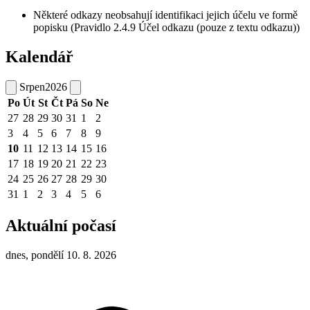
Některé odkazy neobsahují identifikaci jejich účelu ve formě
popisku (Pravidlo 2.4.9 Účel odkazu (pouze z textu odkazu))
Kalendář
Srpen
2026
Po
Út
St
Čt
Pá
So
Ne
27
28
29
30
31
1
2
3
4
5
6
7
8
9
10
11
12
13
14
15
16
17
18
19
20
21
22
23
24
25
26
27
28
29
30
31
1
2
3
4
5
6
Aktuální počasí
dnes, pondělí 10. 8. 2026