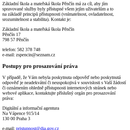
Základní škola a mateřská škola Pěnčín má za cíl, aby jím
spravované služby byly přístupné všem jejím uživatelům a to
na základě principů přístupnosti (vnímatelnost, ovladatelnost,
srozumitelnost a stabilita). Kontakt je:
Základní škola a mateřská škola Pěnčín
Pěnčín 17
798 57 Pěnčín
telefon: 582 378 748
e-mail: zspencin@seznam.cz
Postupy pro prosazování práva
V případě, že Vám nebyla poskytnuta odpověď nebo poskytnutá
odpověď je neadekvátní či neuspokojivá v souvislosti s Vaší žádostí
či oznámením ohledně přístupnosti internetových stránek nebo
webové aplikace, kontaktujte příslušný orgán pro prosazování
práva:
Digitální a informační agentura
Na Vápence 915/14
130 00 Praha 3
e-mail:
pristupnost@dia.gov.cz