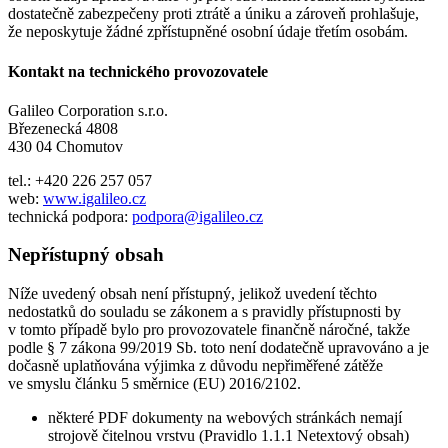
dostatečně zabezpečeny proti ztrátě a úniku a zároveň prohlašuje,
že neposkytuje žádné zpřístupněné osobní údaje třetím osobám.
Kontakt na technického provozovatele
Galileo Corporation s.r.o.
Březenecká 4808
430 04 Chomutov
tel.: +420 226 257 057
web:
www.igalileo.cz
technická podpora:
podpora@igalileo.cz
Nepřístupný obsah
Níže uvedený obsah není přístupný, jelikož uvedení těchto
nedostatků do souladu se zákonem a s pravidly přístupnosti by
v tomto případě bylo pro provozovatele finančně náročné, takže
podle § 7 zákona 99/2019 Sb. toto není dodatečně upravováno a je
dočasně uplatňována výjimka z důvodu nepřiměřené zátěže
ve smyslu článku 5 směrnice (EU) 2016/2102.
některé PDF dokumenty na webových stránkách nemají
strojově čitelnou vrstvu (Pravidlo 1.1.1 Netextový obsah)