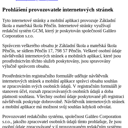
Prohlášení provozovatele internetových stránek
Tyto internetové stránky a mobilní aplikaci provozuje Základní
škola a mateřská škola Pěnčín. Internetové stránky využívají
redakční systém GCM, který je poskytován společností Galileo
Corporation s.r.o.
Správcem veškerého obsahu je Základní škola a mateřská škola
Pěnčín, se sídlem Pěnčín 17, 798 57 Pěnčín. Veškeré osobní údaje
návštěvníků internetových stránek a mobilních aplikací, které jsou
prostřednictvím těchto služeb poskytovány, jsou spravovány
výlučně správcem obsahu.
Prostřednictvím registračního formuláře uděluje návštěvník
internetových stránek a mobilní aplikace správci obsahu souhlas
se zpracováním svých osobních údajů. V registračním formuláři je
stanoven účel, rozsah zpracovávaných osobních údajů a doba
platnosti souhlasu. Všechny osobní údaje poskytované při registraci
návštěvník poskytuje dobrovolně. Návštěvník internetových stránek
a mobilní aplikace má možnost svůj souhlas kdykoli odvolat.
Provozovatel redakčního systému, společnost Galileo Corporation
s.r.o., jakožto zpracovatel osobních údajů tímto prohlašuje, že jsou
osobní údaje zpracovávané v jí provozovaném redakčním systému