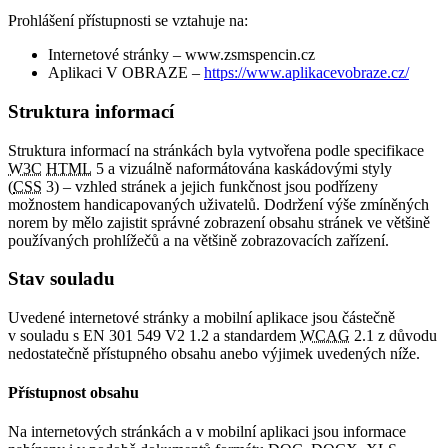
Prohlášení přístupnosti se vztahuje na:
Internetové stránky – www.zsmspencin.cz
Aplikaci V OBRAZE –
https://www.aplikacevobraze.cz/
Struktura informací
Struktura informací na stránkách byla vytvořena podle specifikace
W3C
HTML
5 a vizuálně naformátována kaskádovými styly
(
CSS
3) – vzhled stránek a jejich funkčnost jsou podřízeny
možnostem handicapovaných uživatelů. Dodržení výše zmíněných
norem by mělo zajistit správné zobrazení obsahu stránek ve většině
používaných prohlížečů a na většině zobrazovacích zařízení.
Stav souladu
Uvedené internetové stránky a mobilní aplikace jsou částečně
v souladu s EN 301 549 V2 1.2 a standardem
WCAG
2.1 z důvodu
nedostatečně přístupného obsahu anebo výjimek uvedených níže.
Přístupnost obsahu
Na internetových stránkách a v mobilní aplikaci jsou informace