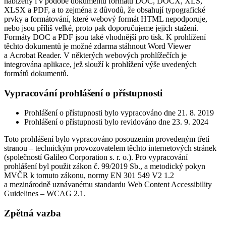
nabízeny i v podobě dokumentů formátu DOC, DOCX, XLS,
XLSX a PDF, a to zejména z důvodů, že obsahují typografické
prvky a formátování, které webový formát HTML nepodporuje,
nebo jsou příliš velké, proto pak doporučujeme jejich stažení.
Formáty DOC a PDF jsou také vhodnější pro tisk. K prohlížení
těchto dokumentů je možné zdarma stáhnout Word Viewer
a Acrobat Reader. V některých webových prohlížečích je
integrována aplikace, jež slouží k prohlížení výše uvedených
formátů dokumentů.
Vypracování prohlášení o přístupnosti
Prohlášení o přístupnosti bylo vypracováno dne 21. 8. 2019
Prohlášení o přístupnosti bylo revidováno dne 23. 9. 2024
Toto prohlášení bylo vypracováno posouzením provedeným třetí
stranou – technickým provozovatelem těchto internetových stránek
(společností Galileo Corporation s. r. o.). Pro vypracování
prohlášení byl použit zákon č. 99/2019 Sb., a metodický pokyn
MVČR k tomuto zákonu, normy EN 301 549 V2 1.2
a mezinárodně uznávanému standardu Web Content Accessibility
Guidelines – WCAG 2.1.
Zpětná vazba