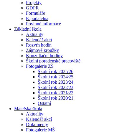
Projekty
GDPR
Formuláře
E-podatelna
Povinné informace
Základní škola
Aktuality
Kalendář akcí
Rozvrh hodin
Zájmové kroužky
Konzultační hodiny
Školní poradenské pracoviště
Fotogalerie ZŠ
Školní rok 2025⁄26
Školní rok 2024⁄25
Školní rok 2023⁄24
Školní rok 2022⁄23
Školní rok 2021⁄22
Školní rok 2020⁄21
Ostatní
Mateřská škola
Aktuality
Kalendář akcí
Dokumenty
Fotogalerie MŠ