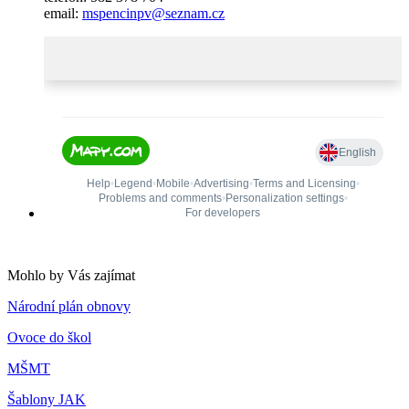
email:
mspencinpv@seznam.cz
Mohlo by Vás zajímat
Národní plán obnovy
Ovoce do škol
MŠMT
Šablony JAK