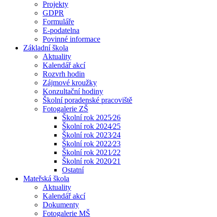
Projekty
GDPR
Formuláře
E-podatelna
Povinné informace
Základní škola
Aktuality
Kalendář akcí
Rozvrh hodin
Zájmové kroužky
Konzultační hodiny
Školní poradenské pracoviště
Fotogalerie ZŠ
Školní rok 2025⁄26
Školní rok 2024⁄25
Školní rok 2023⁄24
Školní rok 2022⁄23
Školní rok 2021⁄22
Školní rok 2020⁄21
Ostatní
Mateřská škola
Aktuality
Kalendář akcí
Dokumenty
Fotogalerie MŠ