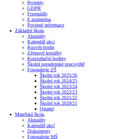
Projekty
GDPR
Formuláře
E-podatelna
Povinné informace
Základní škola
Aktuality
Kalendář akcí
Rozvrh hodin
Zájmové kroužky
Konzultační hodiny
Školní poradenské pracoviště
Fotogalerie ZŠ
Školní rok 2025⁄26
Školní rok 2024⁄25
Školní rok 2023⁄24
Školní rok 2022⁄23
Školní rok 2021⁄22
Školní rok 2020⁄21
Ostatní
Mateřská škola
Aktuality
Kalendář akcí
Dokumenty
Fotogalerie MŠ