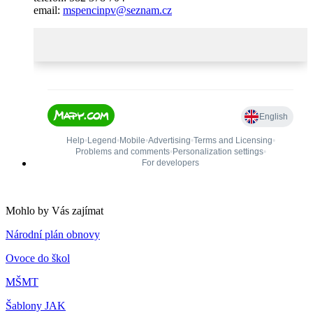
email:
mspencinpv@seznam.cz
Mohlo by Vás zajímat
Národní plán obnovy
Ovoce do škol
MŠMT
Šablony JAK